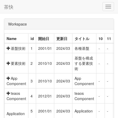
茶快
Toggl
navig
Workspace
Name
id
開始日
更新日
タイトル
10
11
1
基盤技術
1
2001/01
2024/03
各種基盤
-
-
-
基盤を構成
要素技術
2
2010/10
2024/03
する要素技
-
-
-
術
App
App
3
2010/10
2024/03
-
-
-
Component
Component
teaos
teaos
4
2012/01
2024/03
-
-
-
Component
Component
5
2001/01
2024/03
Application
-
-
-
Application